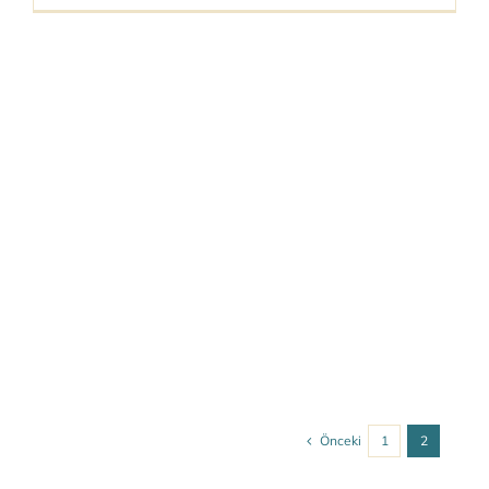
Önceki
1
2